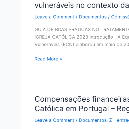
de
vulneráveis no contexto da
Boas
Práticas
Leave a Comment
/
Documentos
/
Comissã
no
GUIA DE BOAS PRÁTICAS NO TRATAMEN
tratamento
IGREJA CATÓLICA 2023 Introdução A Equi
de
Vulneráveis (ECN) elaborou em maio de 
casos
de
Read More »
abuso
sexual
de
menores
e
Compensações financeiras 
Compensações
adultos
financeiras
vulneráveis
Católica em Portugal – R
às
no
vítimas
Leave a Comment
/
Documentos
,
Z - ent
contexto
de