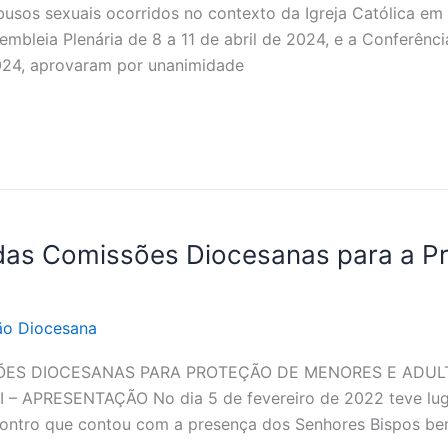
busos sexuais ocorridos no contexto da Igreja Católica e
bleia Plenária de 8 a 11 de abril de 2024, e a Conferência
2024, aprovaram por unanimidade
as Comissões Diocesanas para a Pr
o Diocesana
ES DIOCESANAS PARA PROTEÇÃO DE MENORES E ADULT
PRESENTAÇÃO No dia 5 de fevereiro de 2022 teve lugar 
contro que contou com a presença dos Senhores Bispos b