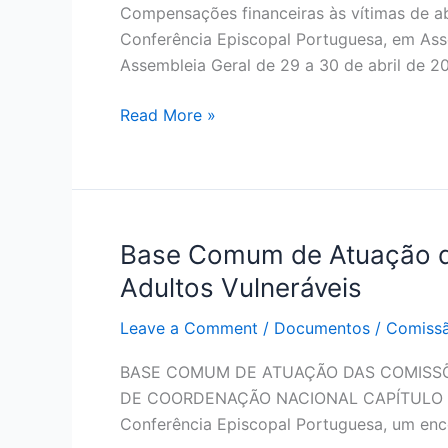
da
Compensações financeiras às vítimas de a
abusos
Igreja
Conferência Episcopal Portuguesa, em Assem
sexuais ocorridos
Católica
Assembleia Geral de 29 a 30 de abril de 
no
em
contexto
Portugal
Read More »
da
Igreja
Católica
em
Portugal
Base Comum de Atuação d
Base
–
Comum
Regulamento
Adultos Vulneráveis
de
Atuação
Leave a Comment
/
Documentos
/
Comissã
das
BASE COMUM DE ATUAÇÃO DAS COMISSÕ
Comissões
DE COORDENAÇÃO NACIONAL CAPÍTULO I – A
Diocesanas
Conferência Episcopal Portuguesa, um en
para