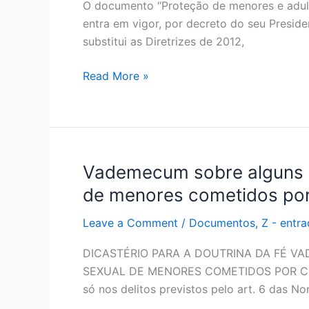
O documento “Proteção de menores e adult
entra em vigor, por decreto do seu Preside
substitui as Diretrizes de 2012,
Read More »
Vademecum sobre alguns p
Vademecum
sobre
de menores cometidos por
alguns
pontos
Leave a Comment
/
Documentos
,
Z - ent
de
DICASTÉRIO PARA A DOUTRINA DA FÉ 
procedimento
SEXUAL DE MENORES COMETIDOS POR CLÉRIG
para
só nos delitos previstos pelo art. 6 das
tratar