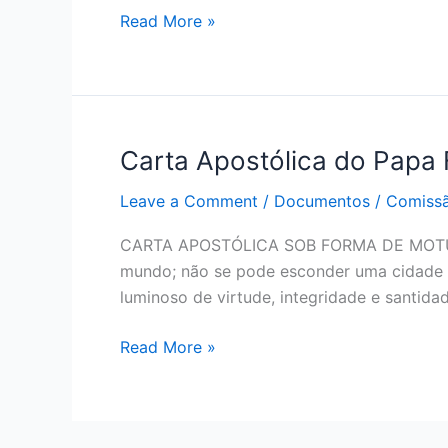
os
Read More »
casos
de
abuso
sexual
de
Carta Apostólica do Papa F
Carta
menores
Apostólica
cometidos
Leave a Comment
/
Documentos
/
Comissã
do
por
Papa
clérigos
CARTA APOSTÓLICA SOB FORMA DE MOTU 
Francisco,
mundo; não se pode esconder uma cidade s
“Vos
luminoso de virtude, integridade e santid
estis
lux
Read More »
mundi”