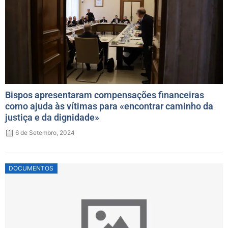
Bispos apresentaram compensações financeiras
como ajuda às vítimas para «encontrar caminho da
justiça e da dignidade»
6 de Setembro, 2024
Posted
DOCUMENTOS
on