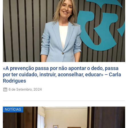
on
«A prevenção passa por não apontar o dedo, passa
por ter cuidado, instruir, aconselhar, educar» – Carla
Rodrigues
6 de Setembro, 2024
Posted
NOTÍCIAS
on