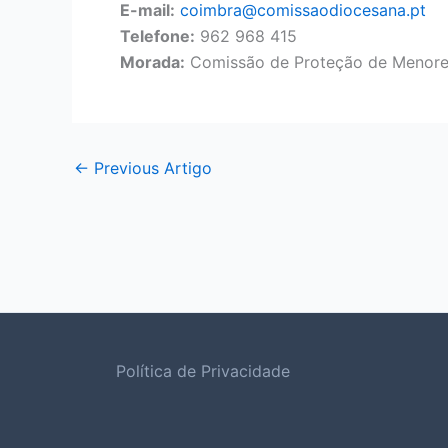
E-mail:
coimbra@comissaodiocesana.pt
Telefone:
962 968 415
Morada:
Comissão de Proteção de Menores 
←
Previous Artigo
Política de Privacidade