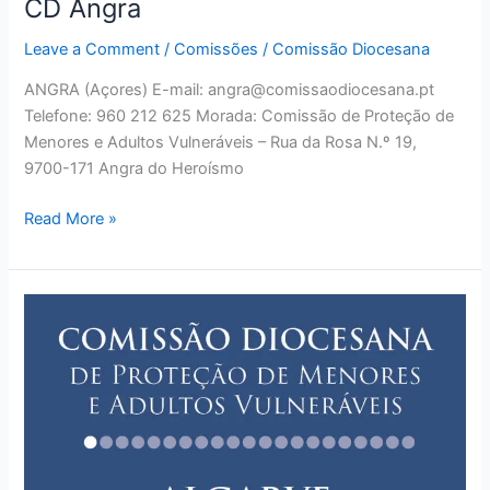
CD Angra
CD
Angra
Leave a Comment
/
Comissões
/
Comissão Diocesana
ANGRA (Açores) E-mail: angra@comissaodiocesana.pt
Telefone: 960 212 625 Morada: Comissão de Proteção de
Menores e Adultos Vulneráveis – Rua da Rosa N.º 19,
9700-171 Angra do Heroísmo
Read More »
CD
Algarve